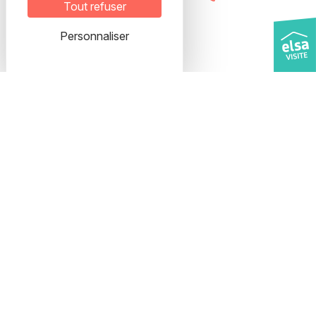
Tout refuser
Personnaliser
Adresse
28, rue Etienne Richerand
69003 LYON
Interphone : ELSA
5ème étage
Veuillez prendre rendez-vous
pour organiser votre visite.
Transport
Métro B / Tram T1, T3, T4
Arrêt Part-Dieu
Bus TB11, C23, C16
Arrêt Charmettes