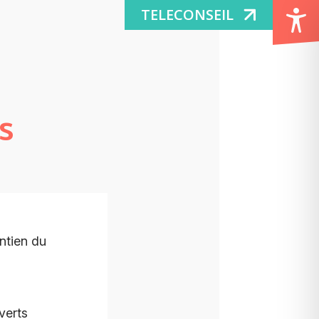
TELECONSEIL
s
intien du
verts