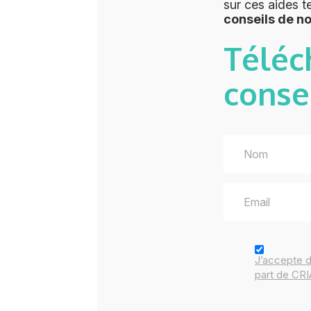
sur ces aides t
conseils de n
Téléc
conse
J’accepte 
part de CR