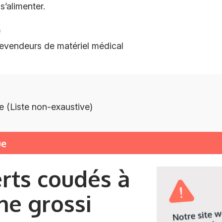
s’alimenter.
e
 revendeurs de matériel médical
e (Liste non-exaustive)
ue
rts coudés à
e grossi