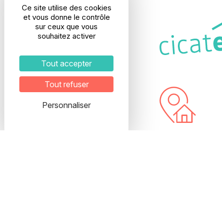
Ce site utilise des cookies
et vous donne le contrôle
sur ceux que vous
souhaitez activer
Tout accepter
Tout refuser
Personnaliser
Adresse
28, rue Etienne R
69003 LYON
Interphone : E
5ème étage
Veuillez prendre
pour organiser vo