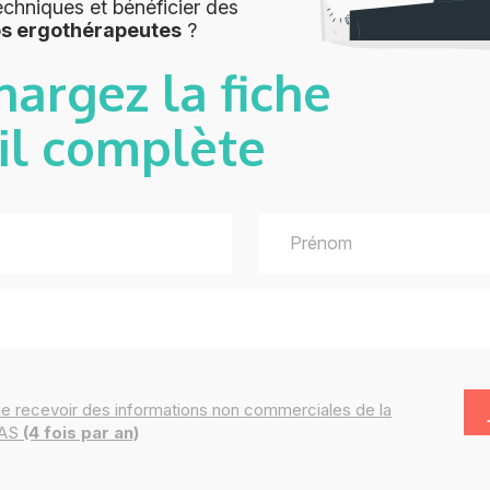
echniques et bénéficier des
os ergothérapeutes
?
hargez la fiche
il complète
de recevoir des
informations
non commerciales de la
IAS
(4 fois par an)