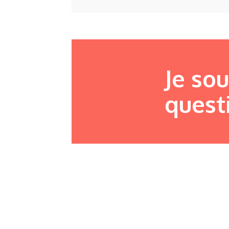
Je so
quest