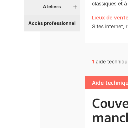
classiques et à 
Ateliers
Lieux de vent
Accès professionnel
Sites internet,
1
aide techniqu
Aide techniq
Couve
manch