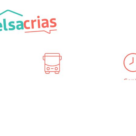
Con
Transport
04
Métro B / Tram T1, T3, T4
icherand
Arrêt Part-Dieu
Secr
Lundi
Bus TB11, C23, C16
LSA
Mardi
Arrêt Charmettes
Mercr
Jeudi
 rendez-vous
Vendr
tre visite.