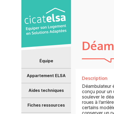
Panneau de gestion des cookies
Déam
Équipe
Appartement ELSA
Description
Déambulateur éq
Aides techniques
conçu pour un u
soulever le déa
roues à l’arrièr
Fiches ressources
certains modèle
conserver un ry