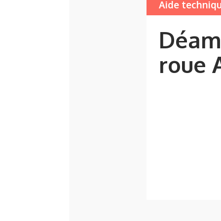
Aide techniq
Déamb
roue 