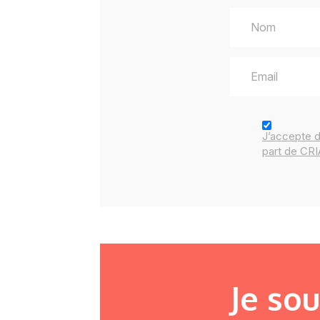
J’accepte 
part de CR
Je so