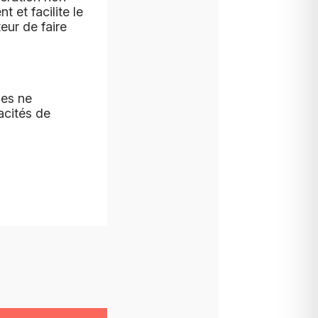
t et facilite le
teur de faire
nes ne
acités de