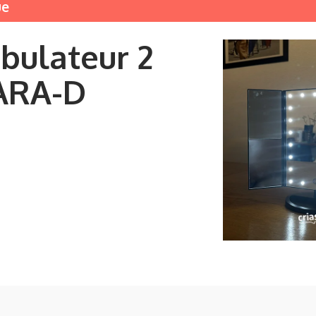
ue
ulateur 2
ARA-D