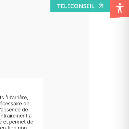
TELECONSEIL
 à l’arrière,
nécessaire de
 L’absence de
contrairement à
té et permet de
lération non