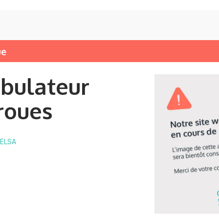
ue
bulateur
roues
 ELSA