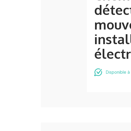
détec
mouv
instal
élect
Disponible à