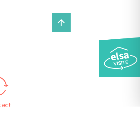
tact
 78 62 98 24
étariat
 13h30 – 17h