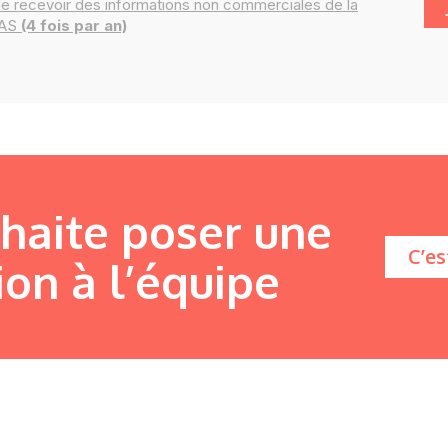
de recevoir des
informations
non commerciales de la
IAS
(4 fois par an)
uhaite poser une
C’es
ion à l’équipe