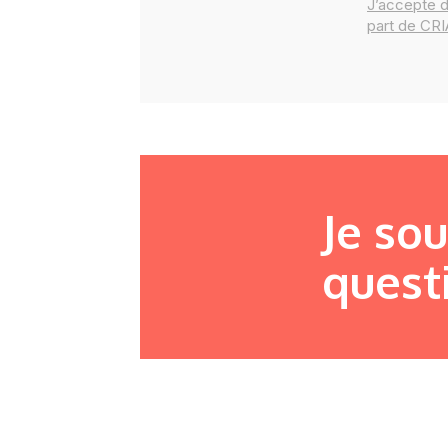
J’accepte 
part de CR
Je so
quest