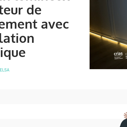
teur de
ement avec
lation
rique
 ELSA