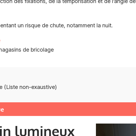
tion des fixations, de la temporisation et de l’angle de
entant un risque de chute, notamment la nuit.
e
 magasins de bricolage
e (Liste non-exaustive)
ue
n lumineux