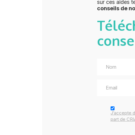
sur ces aides t
conseils de n
Téléc
conse
J’accepte 
part de CR