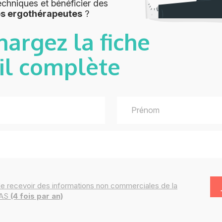
echniques et bénéficier des
os ergothérapeutes
?
hargez la fiche
il complète
de recevoir des
informations
non commerciales de la
IAS
(4 fois par an)