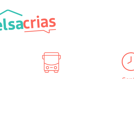
Con
Transport
04
Métro B / Tram T1, T3, T4
icherand
Arrêt Part-Dieu
Secr
Lundi
Bus TB11, C23, C16
LSA
Mardi
Arrêt Charmettes
Mercr
Jeudi
 rendez-vous
Vendr
tre visite.