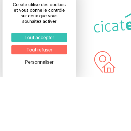
Ce site utilise des cookies
et vous donne le contrôle
sur ceux que vous
souhaitez activer
Tout accepter
Tout refuser
Personnaliser
Adresse
28, rue Etienne R
69003 LYON
Interphone : E
5ème étage
Veuillez prendre
pour organiser vo