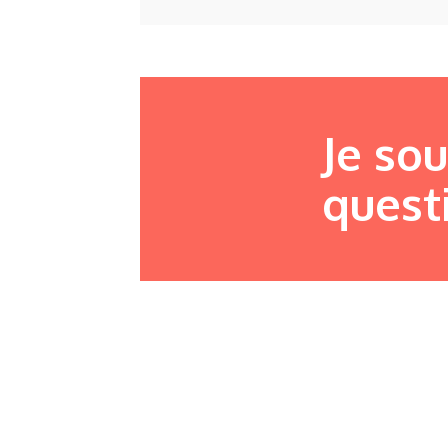
Je so
quest