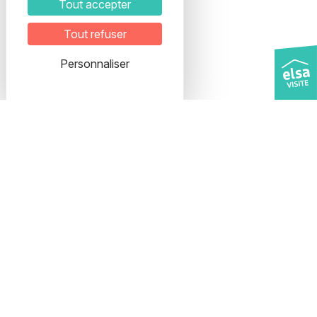
Tout accepter
Tout refuser
Adresse
Personnaliser
28, rue Etienne Richerand
69003 LYON
Interphone : ELSA
5ème étage
Veuillez prendre rendez-vous
pour organiser votre visite.
Transport
Métro B / Tram T1, T3, T4
Arrêt Part-Dieu
Bus TB11, C23, C16
Arrêt Charmettes