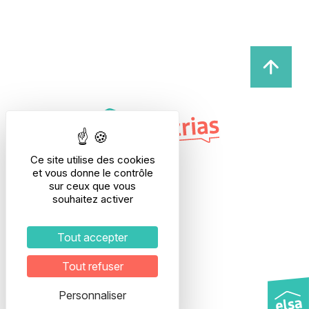
Ce site utilise des cookies
et vous donne le contrôle
sur ceux que vous
souhaitez activer
Adresse
28, rue Etienne Richerand
69003 LYON
Tout accepter
Interphone : ELSA
5ème étage
Tout refuser
Veuillez prendre rendez-vous
pour organiser votre visite.
Personnaliser