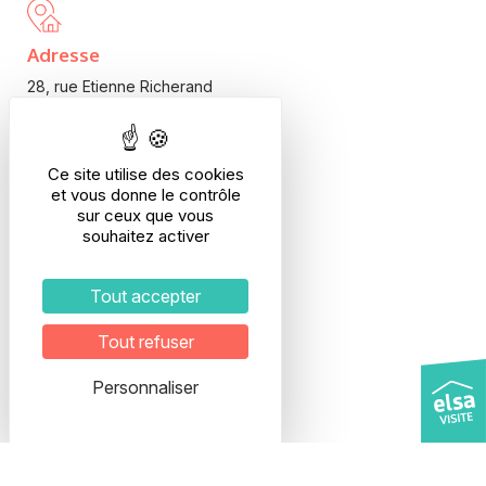
Adresse
28, rue Etienne Richerand
69003 LYON
Interphone : ELSA
5ème étage
Ce site utilise des cookies
Veuillez prendre rendez-vous
et vous donne le contrôle
pour organiser votre visite.
sur ceux que vous
souhaitez activer
Transport
Tout accepter
Métro B / Tram T1, T3, T4
Arrêt Part-Dieu
Tout refuser
Bus TB11, C23, C16
Arrêt Charmettes
Personnaliser
Contact