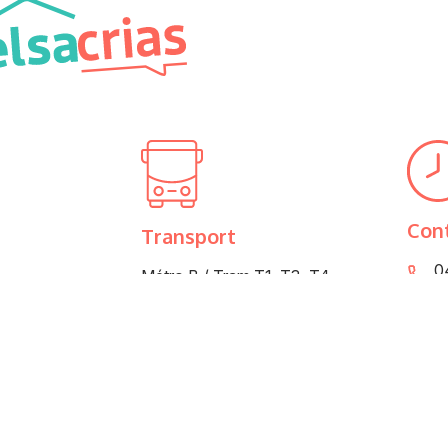
Con
Transport
04
Métro B / Tram T1, T3, T4
icherand
Arrêt Part-Dieu
Secr
Lundi
Bus TB11, C23, C16
LSA
Mardi
Arrêt Charmettes
Mercr
Jeudi
 rendez-vous
Vendr
tre visite.