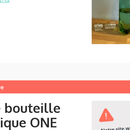
 ELSA
ue
 bouteille
rique ONE