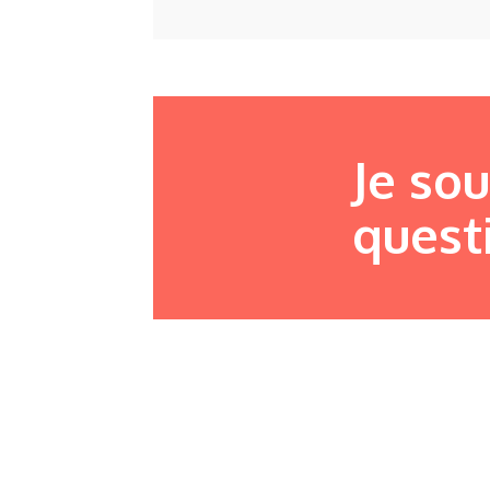
Je so
quest