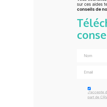
sur ces aides t
conseils de n
Téléc
conse
J’accepte 
part de CR