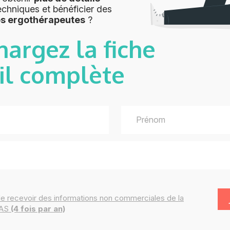
echniques et bénéficier des
os ergothérapeutes
?
hargez la fiche
il complète
de recevoir des
informations
non commerciales de la
IAS
(4 fois par an)