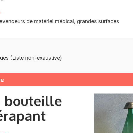
e
 revendeurs de matériel médical, grandes surfaces
ues (Liste non-exaustive)
ue
 bouteille
érapant