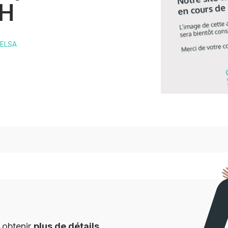
H
 ELSA
 obtenir
plus de détails