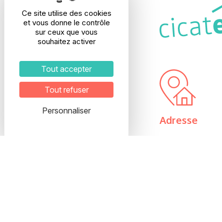
Ce site utilise des cookies
et vous donne le contrôle
sur ceux que vous
souhaitez activer
Tout accepter
Tout refuser
Personnaliser
Adresse
28, rue Etienne R
69003 LYON
Interphone : E
5ème étage
Veuillez prendre
pour organiser vo