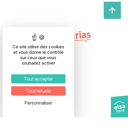
Ce site utilise des cookies
et vous donne le contrôle
sur ceux que vous
souhaitez activer
Adresse
28, rue Etienne Richerand
Tout accepter
69003 LYON
Interphone : ELSA
Tout refuser
5ème étage
Veuillez prendre rendez-vous
Personnaliser
pour organiser votre visite.