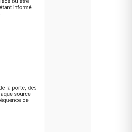
pièce ou être
 étant informé
.
de la porte, des
chaque source
 Séquence de