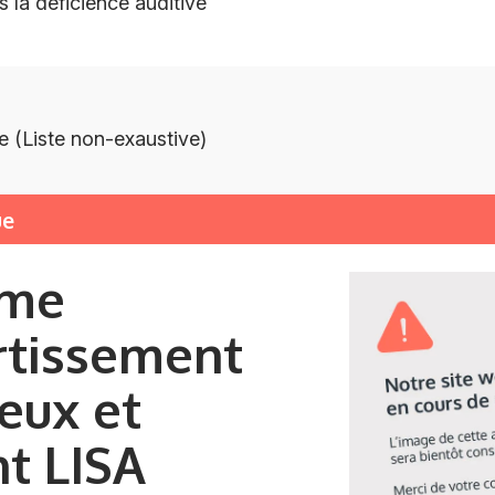
s la déficience auditive
e (Liste non-exaustive)
ue
ème
rtissement
eux et
nt LISA