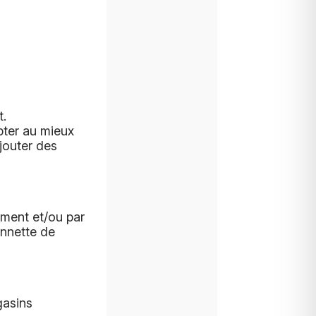
t.
pter au mieux
jouter des
ement et/ou par
onnette de
gasins