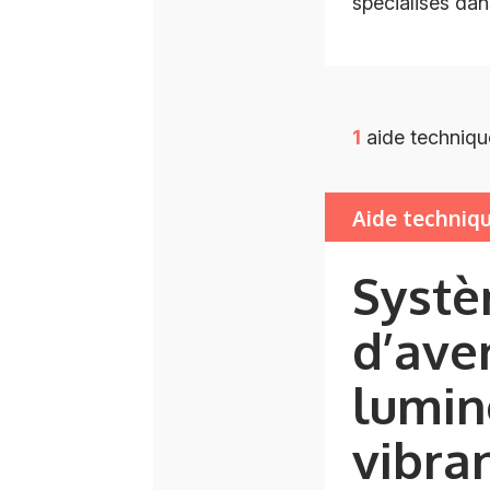
spécialisés dan
1
aide techniqu
Aide techniq
Syst
d’ave
lumin
vibra