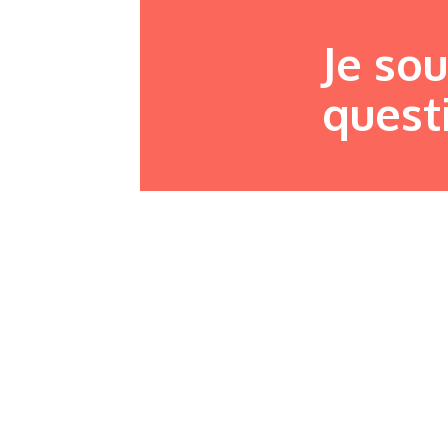
Je so
quest