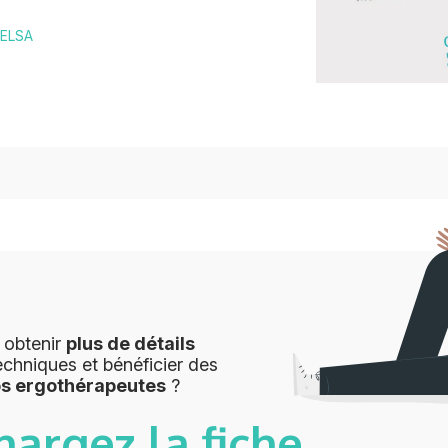
 ELSA
 obtenir
plus de détails
echniques et bénéficier des
os ergothérapeutes
?
hargez la fiche