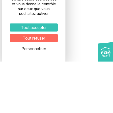
et vous donne le contrôle
sur ceux que vous
souhaitez activer
Adresse
Tout accepter
28, rue Etienne Richerand
69003 LYON
Tout refuser
Interphone : ELSA
5ème étage
Personnaliser
Veuillez prendre rendez-vous
pour organiser votre visite.
Transport
Métro B / Tram T1, T3, T4
Arrêt Part-Dieu
Bus TB11, C23, C16
Arrêt Charmettes